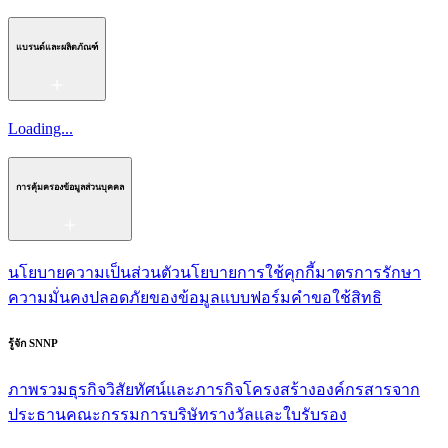
แบรนด์และผลิตภัณฑ์
Loading...
การคุ้มครองข้อมูลส่วนบุคคล
นโยบายความเป็นส่วนตัว
นโยบายการใช้คุกกี้
มาตรการรักษา
ความมั่นคงปลอดภัยของข้อมูล
แบบฟอร์มคำขอใช้สิทธิ
รู้จัก SNNP
ภาพรวมธุรกิจ
วิสัยทัศน์และภารกิจ
โครงสร้างองค์กร
สารจาก
ประธาน
คณะกรรมการบริษัท
รางวัลและใบรับรอง