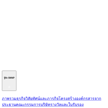
THAIFEX ANUGA ASIA 2022 อิมแพ็ค เมืองทองธานี
24 พฤษภาคม 2565
ศรีนานาพร ปรับตัวฝ่าวิกฤตโควิด
20 พฤษภาคม 2564
รู้จัก SNNP
ภาพรวมธุรกิจ
วิสัยทัศน์และภารกิจ
โครงสร้างองค์กร
สารจาก
ประธาน
คณะกรรมการบริษัท
รางวัลและใบรับรอง