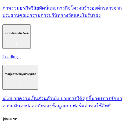
ภาพรวมธุรกิจ
วิสัยทัศน์และภารกิจ
โครงสร้างองค์กร
สารจาก
ประธาน
คณะกรรมการบริษัท
รางวัลและใบรับรอง
แบรนด์และผลิตภัณฑ์
Loading...
การคุ้มครองข้อมูลส่วนบุคคล
นโยบายความเป็นส่วนตัว
นโยบายการใช้คุกกี้
มาตรการรักษา
ความมั่นคงปลอดภัยของข้อมูล
แบบฟอร์มคำขอใช้สิทธิ
รู้จัก SNNP