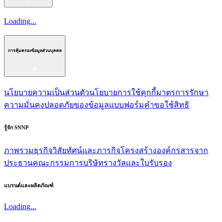
Loading...
การคุ้มครองข้อมูลส่วนบุคคล
นโยบายความเป็นส่วนตัว
นโยบายการใช้คุกกี้
มาตรการรักษา
ความมั่นคงปลอดภัยของข้อมูล
แบบฟอร์มคำขอใช้สิทธิ
รู้จัก SNNP
ภาพรวมธุรกิจ
วิสัยทัศน์และภารกิจ
โครงสร้างองค์กร
สารจาก
ประธาน
คณะกรรมการบริษัท
รางวัลและใบรับรอง
แบรนด์และผลิตภัณฑ์
Loading...